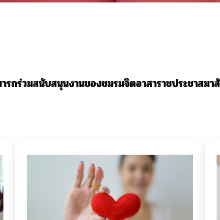
มารถร่วมสนับสนุนงานของชมรมจิตอาสาราชประชาสมาสั