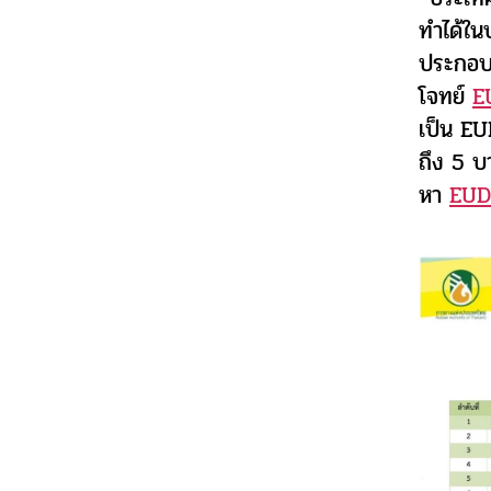
ทำได้ใน
ประกอบก
โจทย์
E
เป็น EU
ถึง 5 บ
หา
EU