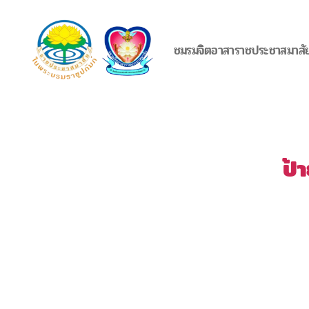
ชมรมจิตอาสาราชประชาสมาสั
ชมรม
จิต
อาสา
ราช
ประ
ป้
ชา
สมาสั
ย