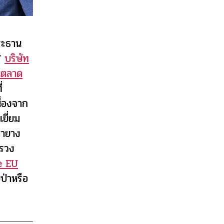
ระธาน
7
บริษัท
นตลาด
่
ื่องจาก
ยี่ยม
คายาง
ทรวง
e EU
ป่าหรือ