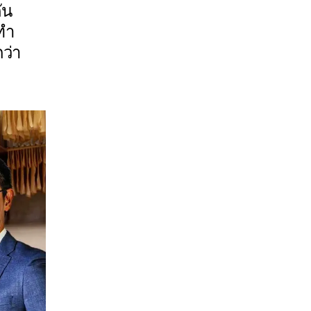
ัน
ทำ
กว่า