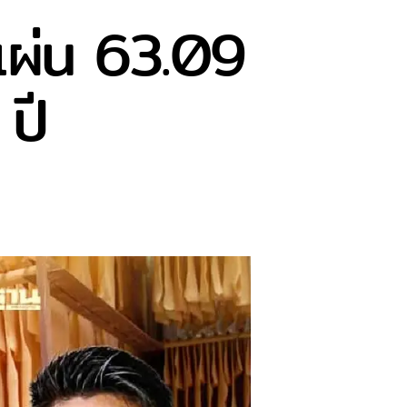
แผ่น 63.09
ปี