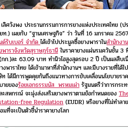
ก เลิศวังพง ประธานกรรมการการยางแห่งประเทศไทย (ป
ยท.) เผยกับ “ฐานเศรษฐกิจ” ว่า วันที่ 16 มกราคม 256
นด์รับเบอร์ จำกัด
ได้เข้าไปประมูลซื้อยางพาราใน
สำนักงา
พาราจังหวัดสุราษฎร์ธานี
ในราคายางแผ่นรมควันชั้น 3 ที
ม(กก.)ละ 63.09 บาท ทำนิวไฮสูงสุดรอบ 2 ปี เป็นผลสืบเน
งพาราไทย ได้เข้ามาหาที่สำนักงานฯ และมีบางรายที่ได้ไปเ
ริษัท ได้มีการพูดคุยกันถึงแนวทางการขับเคลื่อนนโยบายรา
บายของ
ร้อยเอกธรรมนัส พรหมเผ่า
รัฐมนตรีว่าการกระ
ละสหกรณ์ จะมุ่งส่งเสริมยางพาราตามข้อกำหนดของ
Th
station-free Regulation
(EUDR) หรือยางที่ไม่ทำลาย
้อมที่จะเป็นตัวชี้นำราคายางโลก