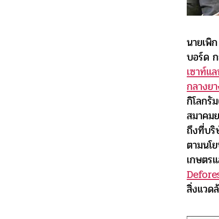
นายเพิ
บอร์ด ก
เซาท์แล
กลางยาง
กิโลกรั
สมาคมยา
ถึงที่บ
ตามนโย
เกษตรแ
Defore
สิ่งแวดล