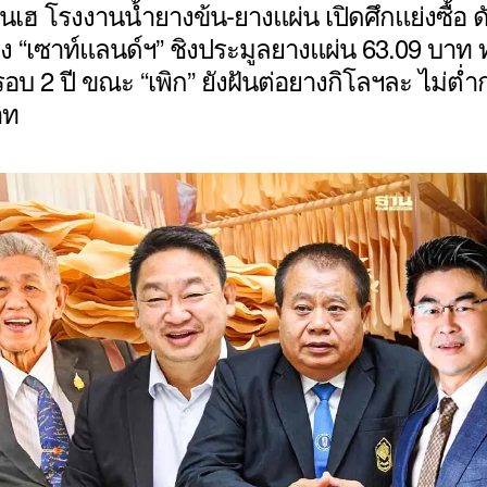
เฮ โรงงานน้ำยางข้น-ยางแผ่น เปิดศึกแย่งซื้อ ด
่ง “เซาท์แลนด์ฯ” ชิงประมูลยางแผ่น 63.09 บาท 
รอบ 2 ปี ขณะ “เพิก” ยังฝันต่อยางกิโลฯละ ไม่ต่ำ
าท