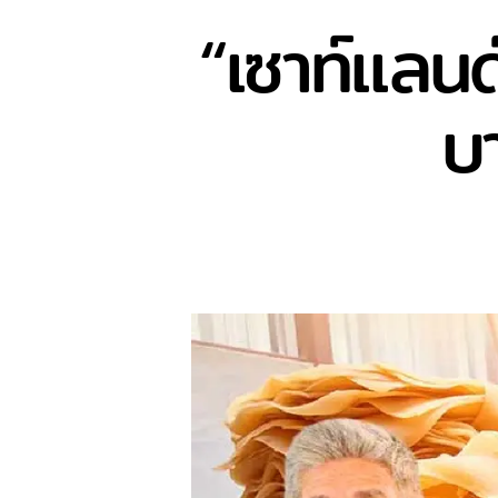
“เซาท์แลน
บ