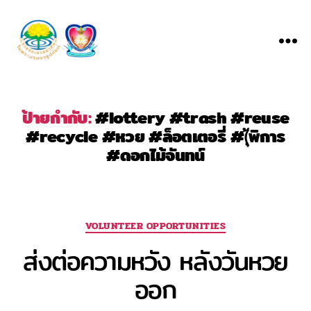
Menu
ชมรม
จิต
อาสา
ราช
ป้ายกำกับ:
#lottery #trash #reuse
ประ
#recycle #หวย #ล็อตเตอรี่ #(ุ้พิการ
ชา
#ดอกไม้จันทน์
สมาสั
ย
Categories
VOLUNTEER OPPORTUNITIES
ส่งต่อความหวัง หลังวันหวย
ออก