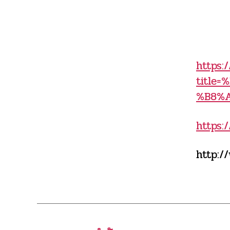
https:
title
%B8%
https:
http:/