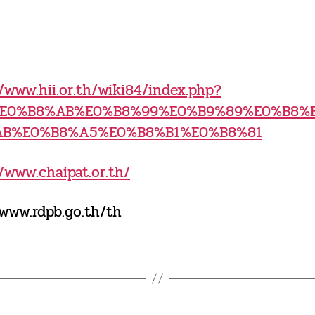
//www.hii.or.th/wiki84/index.php?
=%E0%B8%AB%E0%B8%99%E0%B9%89%E0%B8%
AB%E0%B8%A5%E0%B8%B1%E0%B8%81
//www.chaipat.or.th/
/www.rdpb.go.th/th